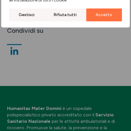
all’installazione di tutti i cookie.
storie
Gestisci
Rifiuta tutti
Accetto
Condividi su
Humanitas Mater Domini
è un ospedale
polispecialistico privato accreditato con il
Servizio
Sanitario Nazionale
per le attività ambulatoriali e di
ricovero. Promuove la salute, la prevenzione e la