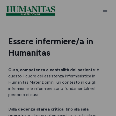
Skip
to
content
Essere infermiere/a in
Humanitas
Cura, competenza e centralità del paziente
: è
questo il cuore dell’assistenza infermieristica in
Humanitas Mater Domini, un contesto in cui gli
infermieri e le infermiere sono fondamentali nel
percorso di cura.
Dalla
degenza
all’
area critica
, fino alla
sala
operatoria
, il lavoro infermieristico si articola in