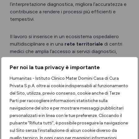
l’interpretazione diagnostica, migliora l’accuratezza e
contribuisce a rendere i processi più efficienti e
tempestivi.
Il lavoro si inserisce in un ecosistema ospedaliero
multidisciplinare e in una
rete territoriale
di centri
medici che amplia l’accesso ai servizi diagnostici,
garantendo continuità e presa in carico del paziente
anche nei percorsi più complessi.
Per noi la tua privacy è importante
Humanitas - Istituto Clinico Mater Domini Casa di Cura
Privata S.p.A. oltre ai cookie indispensabili al funzionamento
Scopri il centro radiologico
del Sito, utilizza, previo consenso, cookie anche di Terze
Parti per raccogliere informazioni statistiche sulla
navigazione del sito e per mostrare messaggi pubblicitari
Le posizioni aperte
personalizzati e in linea con le tue preferenze. Cliccando il
pulsante “Rifiuta tutti”, è possibile proseguire la navigazione
Medico Radiologo
sul Sito senza l’installazione di alcun cookie diverso da
quello tecnico. In ogni caso per maggiori informazioni