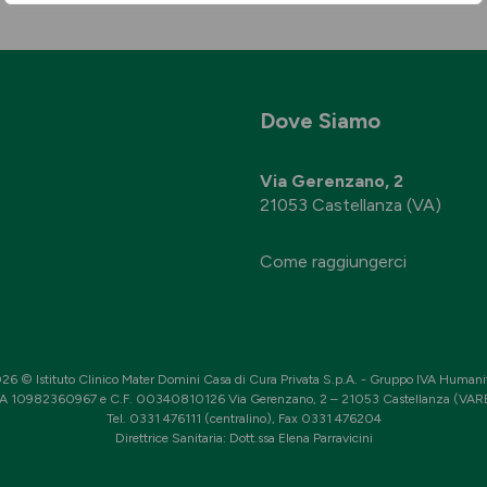
Dove Siamo
Via Gerenzano, 2
21053 Castellanza (VA)
Come raggiungerci
26 © Istituto Clinico Mater Domini Casa di Cura Privata S.p.A. - Gruppo IVA Humani
VA 10982360967 e C.F. 00340810126 Via Gerenzano, 2 – 21053 Castellanza (VA
Tel. 0331 476111 (centralino), Fax 0331 476204
Direttrice Sanitaria: Dott.ssa Elena Parravicini