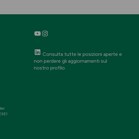
YouTube
Instagram
Consulta tutte le posizioni aperte e
non perdere gli aggiornamenti sul
nostro profilo.
Scopri di più
tas
RESE)